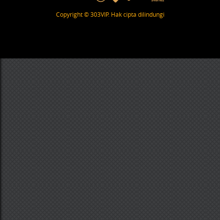
Copyright © 303VIP. Hak cipta dilindungi