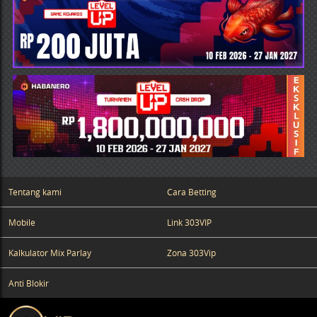
Tentang kami
Cara Betting
Mobile
Link 303VIP
Kalkulator Mix Parlay
Zona 303Vip
Anti Blokir