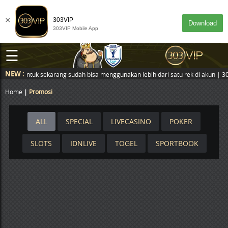
×
303VIP
Download
303VIP Mobile App
☰
NEW :
h bisa menggunakan lebih dari satu rek di akun | 303VIP situs Bola Online,
Home
Promosi
ALL
SPECIAL
LIVECASINO
POKER
SLOTS
IDNLIVE
TOGEL
SPORTBOOK
DESKTOP
MASUK