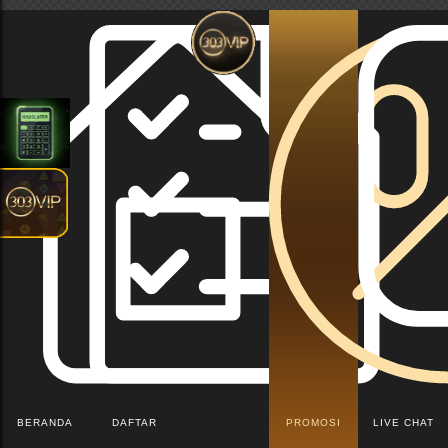
BERANDA
DAFTAR
PROMOSI
LIVE CHAT