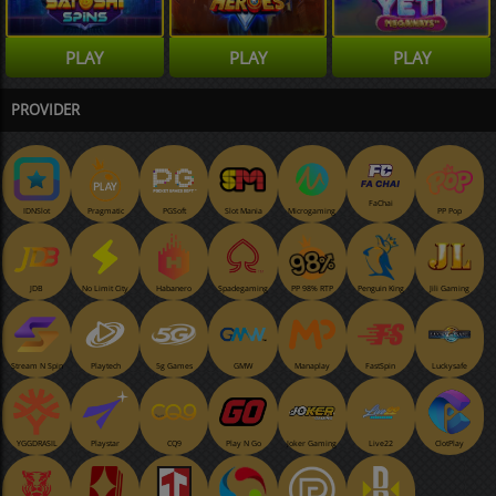
PLAY
PLAY
PLAY
PROVIDER
FaChai
IDNSlot
Pragmatic
PGSoft
Slot Mania
Microgaming
PP Pop
JDB
Habanero
Spadegaming
PP 98% RTP
Penguin King
Jili Gaming
No Limit City
Stream N Spin
Playtech
5g Games
GMW
Manaplay
FastSpin
Luckysafe
YGGDRASIL
Playstar
CQ9
Play N Go
Joker Gaming
Live22
ClotPlay