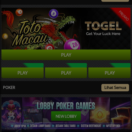
PROMO
PLAY
NEW
NEW
NEW
PLAY
PLAY
PLAY
POKER
Lihat Semua