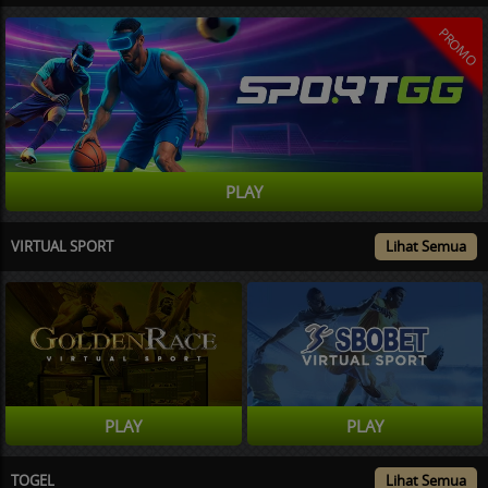
PROMO
PLAY
VIRTUAL SPORT
Lihat Semua
PLAY
PLAY
TOGEL
Lihat Semua