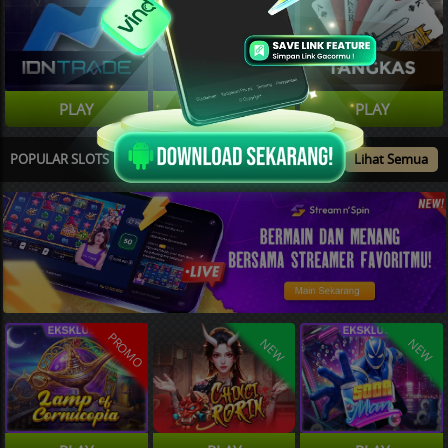
PLAY
PLAY
PLAY
POPULAR SLOTS
Lihat Semua
PROMO
NEW
NEW