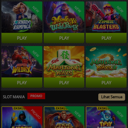
NEW
NEW
NEW
PLAY
PLAY
PLAY
NEW
PLAY
PLAY
PLAY
PROMO
SLOT MANIA
Lihat Semua
PROMO
NEW
NEW