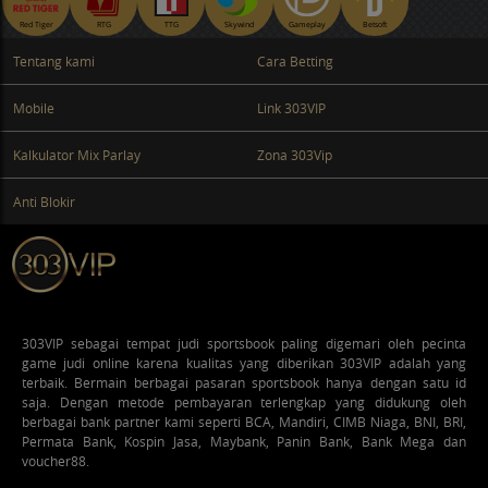
Red Tiger
RTG
TTG
Skywind
Gameplay
Betsoft
Tentang kami
Cara Betting
Mobile
Link 303VIP
Kalkulator Mix Parlay
Zona 303Vip
Anti Blokir
303VIP
sebagai tempat judi sportsbook paling digemari oleh pecinta
game judi online karena kualitas yang diberikan 303VIP adalah yang
terbaik. Bermain berbagai pasaran sportsbook hanya dengan satu id
saja. Dengan metode pembayaran terlengkap yang didukung oleh
berbagai bank partner kami seperti BCA, Mandiri, CIMB Niaga, BNI, BRI,
Permata Bank, Kospin Jasa, Maybank, Panin Bank, Bank Mega dan
voucher88.