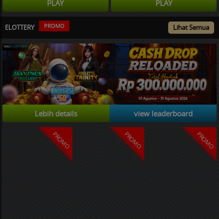
PLAY
PLAY
PROMO
ELOTTERY
Lihat Semua
Lebih details
view leaderboard
PROMO
PROMO
PROMO