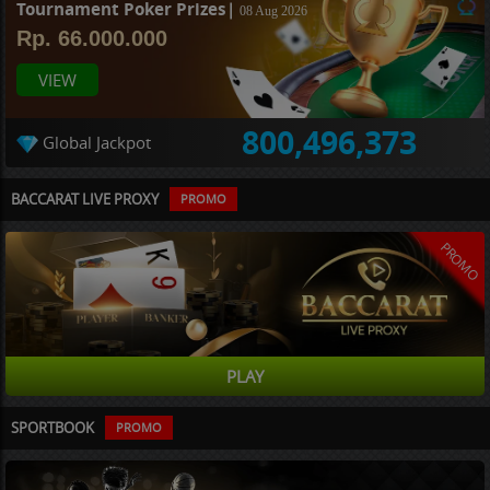
Tournament Poker Prizes|
08 Aug 2026
Rp. 66.000.000
VIEW
800,496,373
Global Jackpot
BACCARAT LIVE PROXY
PROMO
PROMO
PLAY
SPORTBOOK
PROMO